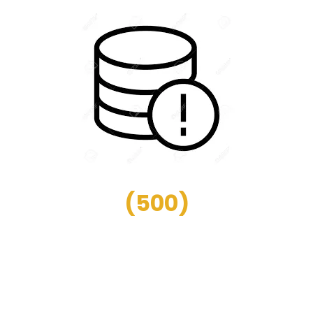
(
500
)