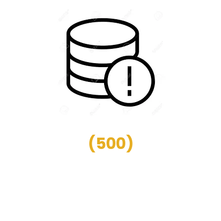
(
500
)