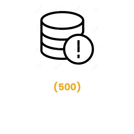
(
500
)