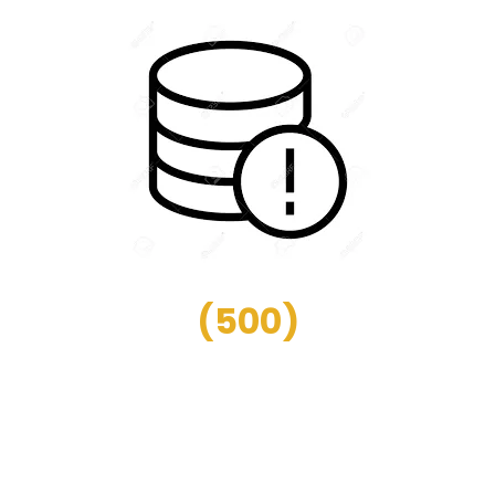
(
500
)