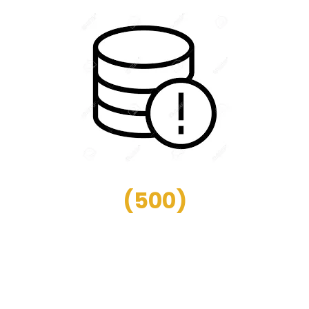
(
500
)