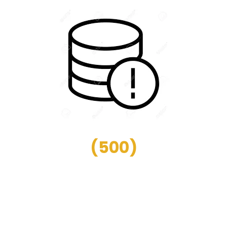
(
500
)