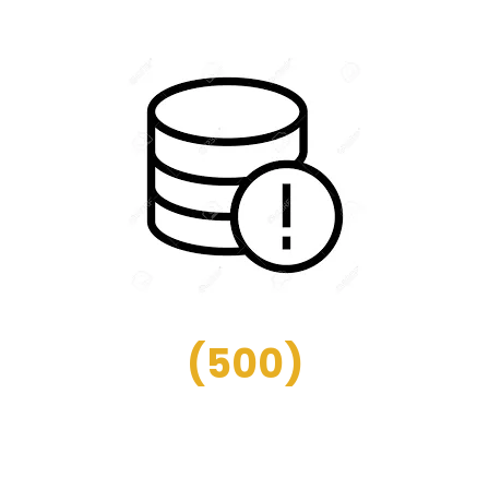
(
500
)