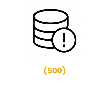
(
500
)