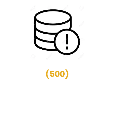
(
500
)