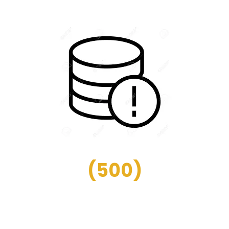
(
500
)