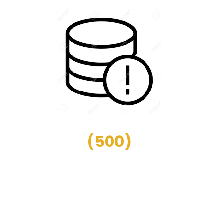
(
500
)