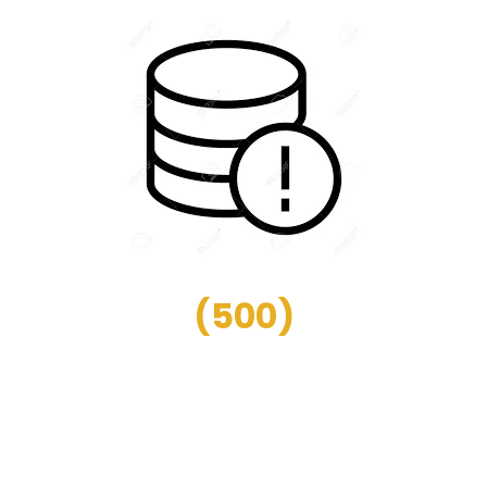
(
500
)