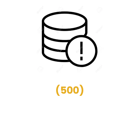
(
500
)