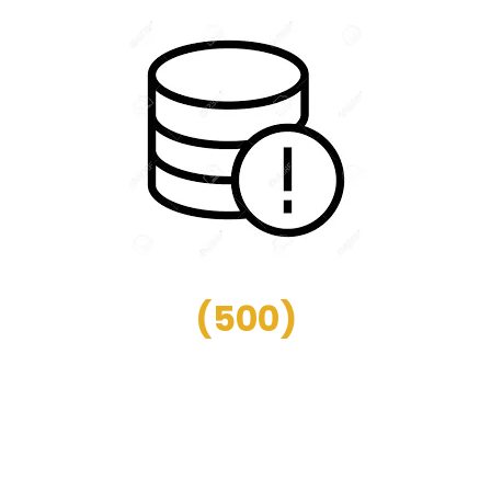
(
500
)