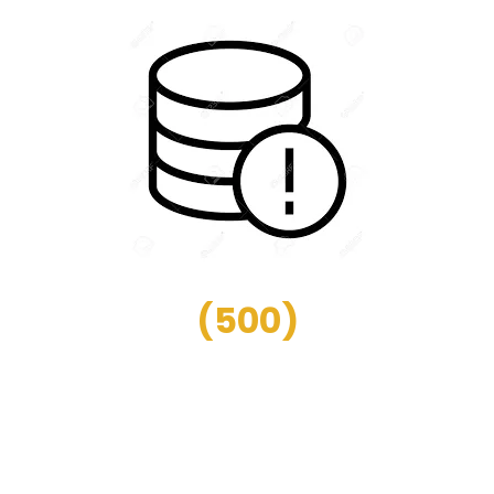
(
500
)