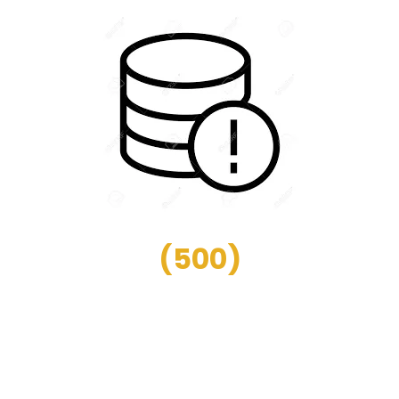
(
500
)