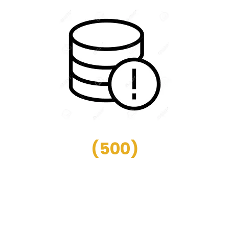
(
500
)