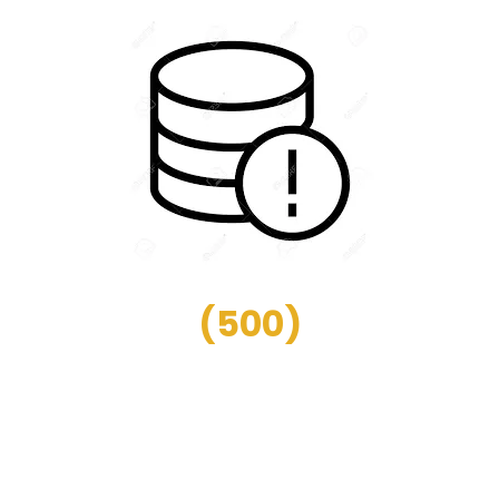
(
500
)