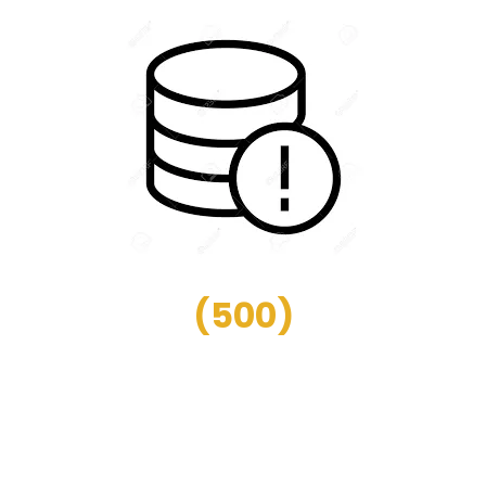
(
500
)