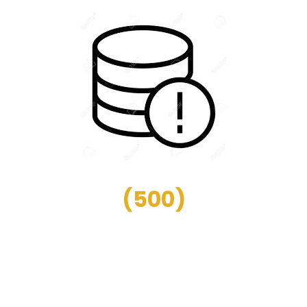
(
500
)