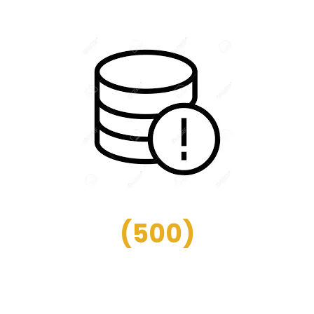
(
500
)