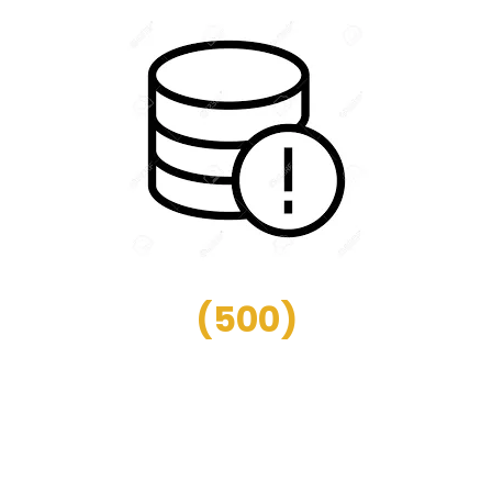
(
500
)