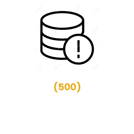
(
500
)