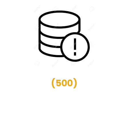
(
500
)