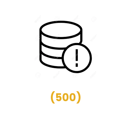
(
500
)