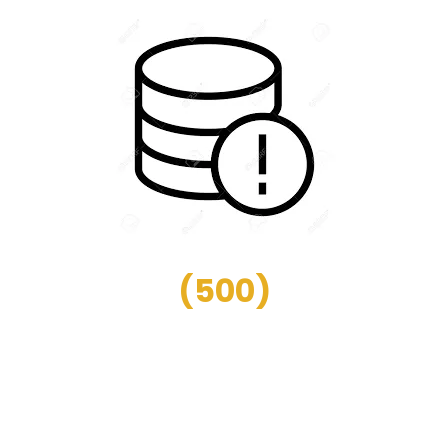
(
500
)