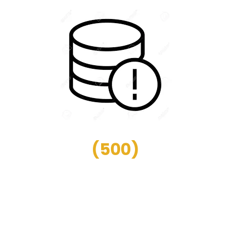
(
500
)