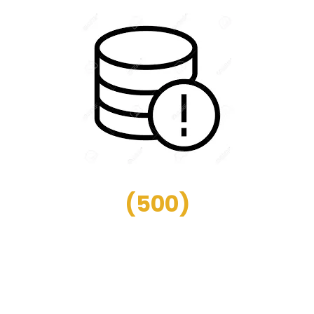
(
500
)