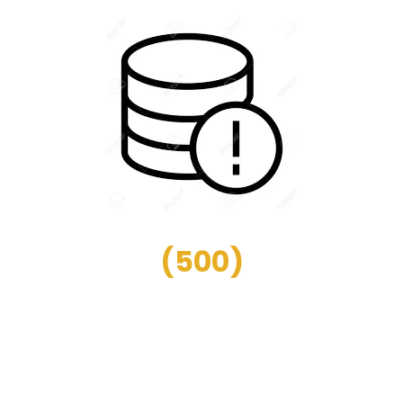
(
500
)