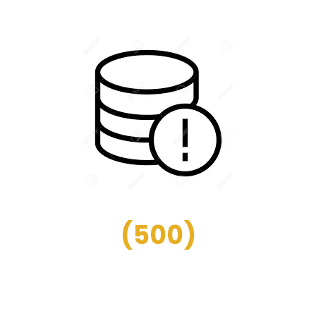
(
500
)