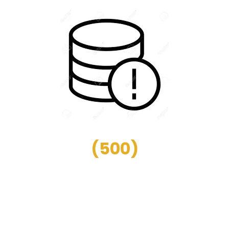
(
500
)